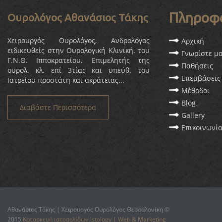
Πληροφ
Ουρολόγος Αθανάσιος Τάκης
Χειρουργός Ουρολόγος, Ανδρολόγος
Αρχική
ειδικευθείς στην Ουρολογική Κλινική. του
Γνωρίστε μ
Γ.Ν.Θ. Ιπποκρατείου. Επιμελητής της
Παθήσεις
ουρολ. κλ. επί 3τίας και υπεύθ. του
Επεμβάσεις
Ιατρείου προστάτη και ακράτειας...
Μέθοδοι
Blog
Διαβάστε Περισσότερα
Gallery
Επικοινωνί
Αθανάσιος Τάκης | Χειρουργός Ουρολόγος Θεσσαλονίκη ©
2015
Κατασκευή ιστοσελίδων Istology | Web & Marketing